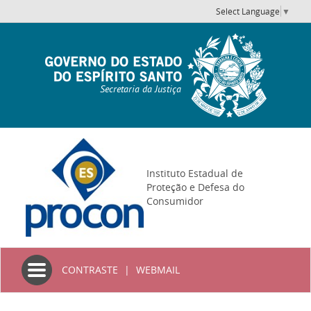
Select Language
▼
Secretaria da Justiça
Instituto Estadual de
Proteção e Defesa do
Consumidor
Toggle
CONTRASTE
|
WEBMAIL
navigation