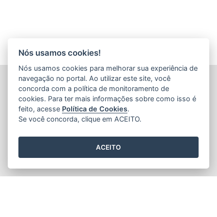
Nós usamos cookies!
Nós usamos cookies para melhorar sua experiência de
navegação no portal. Ao utilizar este site, você
INSTITUTO ESTADUAL DE PROTEÇÃO E DEFESA DO
CONSUMIDOR (PROCON-ES)
concorda com a política de monitoramento de
Avenida Jerônimo Monteiro, nº 935 - Centro
cookies. Para ter mais informações sobre como isso é
CEP: 29.010-003 - Vitória / Espírito Santo
feito, acesse
Política de Cookies
.
Tel.: 151
Se você concorda, clique em ACEITO.
ACEITO
2015
- 2026
/ Desenvolvido pelo
PRODEST
utilizando o software
livre
Orchard