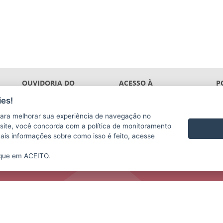
OUVIDORIA DO
ACESSO À
P
GOVERNO
INFORMAÇÃO
T
es!
ara melhorar sua experiência de navegação no
te site, você concorda com a política de monitoramento
mais informações sobre como isso é feito, acesse
ique em ACEITO.