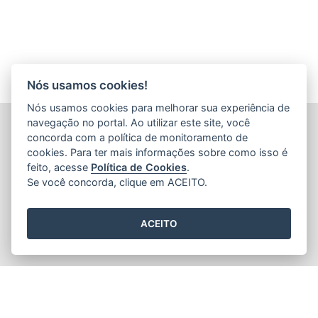
Nós usamos cookies!
Nós usamos cookies para melhorar sua experiência de
navegação no portal. Ao utilizar este site, você
INSTITUTO ESTADUAL DE PROTEÇÃO E DEFESA DO
CONSUMIDOR (PROCON-ES)
concorda com a política de monitoramento de
Avenida Jerônimo Monteiro, nº 935 - Centro
cookies. Para ter mais informações sobre como isso é
CEP: 29.010-003 - Vitória / Espírito Santo
feito, acesse
Política de Cookies
.
Tel.: 151
Se você concorda, clique em ACEITO.
ACEITO
2015
- 2026
/ Desenvolvido pelo
PRODEST
utilizando o software
livre
Orchard