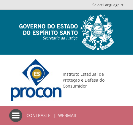
Select Language
▼
Secretaria da Justiça
Instituto Estadual de
Proteção e Defesa do
Consumidor
Toggle
CONTRASTE
|
WEBMAIL
navigation