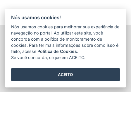
Nós usamos cookies!
Nós usamos cookies para melhorar sua experiência de
navegação no portal. Ao utilizar este site, você
INSTITUTO ESTADUAL DE PROTEÇÃO E DEFESA DO
CONSUMIDOR (PROCON-ES)
concorda com a política de monitoramento de
Avenida Jerônimo Monteiro, nº 935 - Centro
cookies. Para ter mais informações sobre como isso é
CEP: 29.010-003 - Vitória / Espírito Santo
feito, acesse
Política de Cookies
.
Tel.: 151
Se você concorda, clique em ACEITO.
ACEITO
2015
- 2026
/ Desenvolvido pelo
PRODEST
utilizando o software
livre
Orchard