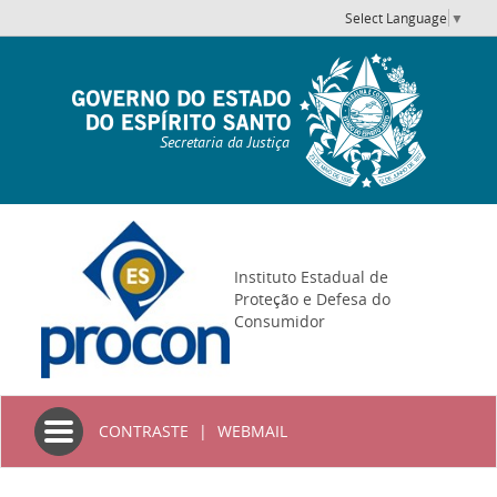
Select Language
▼
Secretaria da Justiça
Instituto Estadual de
Proteção e Defesa do
Consumidor
Toggle
CONTRASTE
|
WEBMAIL
navigation