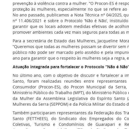
prevenção à violência contra a mulher. “O Procon-ES é resp
proteção às mulheres, especialmente no que se refere ao 
No ano passado, publicamos a Nota Técnica nº 04/2025, que
nº 11.406/2021 e sobre o Protocolo ‘Não é Não’, instituído
garantir que os locais adotem medidas efetivas de acolhi
promover ambientes cada vez mais seguros para todas as m
Para a secretária de Estado das Mulheres, Jacqueline Mor
“Queremos que todas as mulheres possam se divertir sem m
público não pode ser marcado pelo assédio e pela impun
ano para garantir que o respeito às mulheres seja a regra, e
Atuação integrada para fortalecer o Protocolo “Não é Não
No último ano, com o objetivo de discutir e fortalecer a 
Santo, foram realizadas reuniões entre representantes
Consumidor (Procon-ES), do Procon Municipal da Serra,
Ministério Público do Trabalho (MPT), do Ministério Público
da Mulher da Assembleia Legislativa do Espírito Santo (A
Mulheres da Serra (SEPPOM) e da Polícia Militar do Estado d
Também participaram representantes da Federação dos Trab
Santo (FETTHEES), do Sindicato dos Empregados do Comé
Coletivas, Turismo e Condomínios de Guarapari e Re