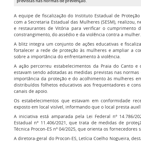
previstas nas normas de prevenção.
A equipe de fiscalização do Instituto Estadual de Proteçã
com a Secretaria Estadual das Mulheres (SESM), realizou, ne
e restaurantes de Vitória para verificar o cumprimento 
constrangimento, do assédio e da violência contra a mulher
A blitz integra um conjunto de ações educativas e fiscali
fortalecer a rede de proteção às mulheres e ampliar a co
sobre a importância do enfrentamento à violência.
A ação percorreu estabelecimentos da Praia do Canto e 
estavam sendo adotadas as medidas previstas nas normas de
importância da proteção e do acolhimento às mulheres em 
distribuídos folhetos educativos aos frequentadores e con
canais de apoio.
Os estabelecimentos que estavam em conformidade rece
exposto em local visível, informando que o local presta auxí
A iniciativa está amparada pela Lei Federal nº 14.786/202
Estadual nº 11.406/2021, que trata de medidas de prote
Técnica Procon-ES nº 04/2025, que orienta os fornecedores
A diretora-geral do Procon-ES, Letícia Coelho Nogueira, de