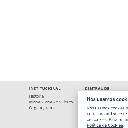
INSTITUCIONAL
CENTRAL DE
ATENDIMENTO
História
Nós usamos cooki
Presencial
Missão, Visão e Valores
Telefônico
Organograma
Nós usamos cookies p
Ouvidoria
portal. Ao utilizar es
de cookies. Para ter 
Política de Cookies
.