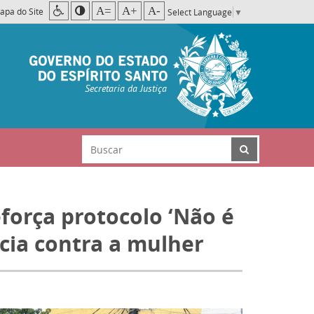
A=
A+
A-
apa do Site
Select Language
▼
Secretaria da Justiça
eforça protocolo ‘Não é
cia contra a mulher