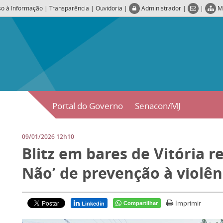
so à Informação
|
Transparência
|
Ouvidoria
|
Administrador
|
|
M
Portal do Governo
Senacon/MJ
09/01/2026 12h10
Blitz em bares de Vitória r
Não’ de prevenção à violên
Imprimir
Compartilhar
Linkedin