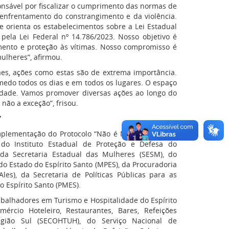
onsável por fiscalizar o cumprimento das normas de
enfrentamento do constrangimento e da violência.
 orienta os estabelecimentos sobre a Lei Estadual
 pela Lei Federal nº 14.786/2023. Nosso objetivo é
mento e proteção às vítimas. Nosso compromisso é
ulheres”, afirmou.
aes, ações como estas são de extrema importância.
edo todos os dias e em todos os lugares. O espaço
idade. Vamos promover diversas ações ao longo do
 não a exceção”, frisou.
”
implementação do Protocolo “Não é Não” no Espírito
 do Instituto Estadual de Proteção e Defesa do
 da Secretaria Estadual das Mulheres (SESM), do
 do Estado do Espírito Santo (MPES), da Procuradoria
les), da Secretaria de Políticas Públicas para as
o Espírito Santo (PMES).
alhadores em Turismo e Hospitalidade do Espírito
rcio Hoteleiro, Restaurantes, Bares, Refeições
gião Sul (SECOHTUH), do Serviço Nacional de