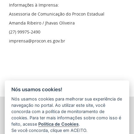
Informações à Imprensa:
Assessoria de Comunicação do Procon Estadual
Amanda Ribeiro / Jhavas Oliveira
(27) 99975-2490
imprensa@procon.es.gov.br
Nós usamos cookies!
Nós usamos cookies para melhorar sua experiência de
INSTITUTO ESTADUAL DE PROTEÇÃO E DEFESA DO
navegação no portal. Ao utilizar este site, você
CONSUMIDOR (PROCON-ES)
concorda com a política de monitoramento de
Avenida Jerônimo Monteiro, nº 935 - Centro
cookies. Para ter mais informações sobre como isso é
CEP: 29.010-003 - Vitória / Espírito Santo
feito, acesse
Política de Cookies
.
Tel.: 151
Se você concorda, clique em ACEITO.