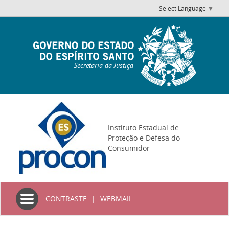
Select Language
▼
Secretaria da Justiça
Instituto Estadual de
Proteção e Defesa do
Consumidor
Toggle
CONTRASTE
|
WEBMAIL
navigation