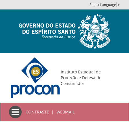
Select Language
▼
Secretaria da Justiça
Instituto Estadual de
Proteção e Defesa do
Consumidor
Toggle
CONTRASTE
|
WEBMAIL
navigation