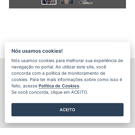
Nós usamos cookies!
Nós usamos cookies para melhorar sua experiência de
INSTITUTO ESTADUAL DE PROTEÇÃO E DEFESA DO
navegação no portal. Ao utilizar este site, você
CONSUMIDOR (PROCON-ES)
concorda com a política de monitoramento de
Avenida Jerônimo Monteiro, nº 935 - Centro
cookies. Para ter mais informações sobre como isso é
CEP: 29.010-003 - Vitória / Espírito Santo
feito, acesse
Política de Cookies
.
Tel.: 151
Se você concorda, clique em ACEITO.
ACEITO
2015
- 2026
/ Desenvolvido pelo
PRODEST
utilizando o software