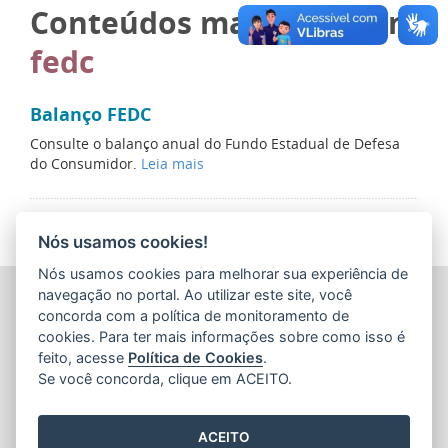
Conteúdos marcados com
fedc
Balanço FEDC
Consulte o balanço anual do Fundo Estadual de Defesa
do Consumidor.
Leia mais
Nós usamos cookies!
Nós usamos cookies para melhorar sua experiência de
INSTITUTO ESTADUAL DE PROTEÇÃO E DEFESA DO
navegação no portal. Ao utilizar este site, você
CONSUMIDOR (PROCON-ES)
concorda com a política de monitoramento de
Avenida Jerônimo Monteiro, nº 935 - Centro
cookies. Para ter mais informações sobre como isso é
CEP: 29.010-003 - Vitória / Espírito Santo
feito, acesse
Política de Cookies
.
Tel.: 151
Se você concorda, clique em ACEITO.
ACEITO