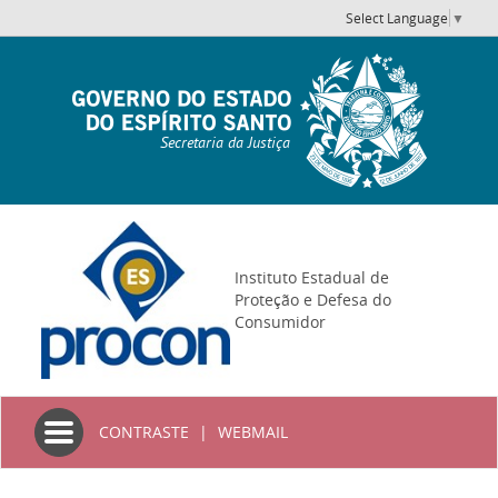
Select Language
▼
Secretaria da Justiça
Instituto Estadual de
Proteção e Defesa do
Consumidor
Toggle
CONTRASTE
|
WEBMAIL
navigation