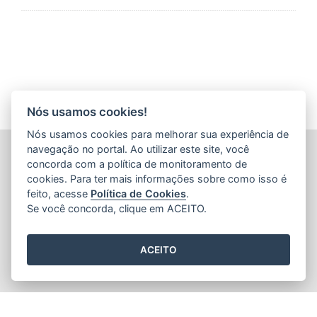
Nós usamos cookies!
Nós usamos cookies para melhorar sua experiência de
navegação no portal. Ao utilizar este site, você
INSTITUTO ESTADUAL DE PROTEÇÃO E DEFESA DO
CONSUMIDOR (PROCON-ES)
concorda com a política de monitoramento de
Avenida Jerônimo Monteiro, nº 935 - Centro
cookies. Para ter mais informações sobre como isso é
CEP: 29.010-003 - Vitória / Espírito Santo
feito, acesse
Política de Cookies
.
Tel.: 151
Se você concorda, clique em ACEITO.
ACEITO
2015
- 2026
/ Desenvolvido pelo
PRODEST
utilizando o software