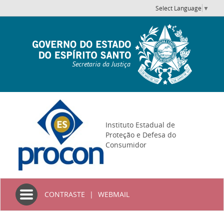
Select Language
▼
Secretaria da Justiça
Instituto Estadual de
Proteção e Defesa do
Consumidor
Toggle
CONTRASTE
|
WEBMAIL
navigation