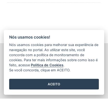
Nós usamos cookies!
Nós usamos cookies para melhorar sua experiência de
navegação no portal. Ao utilizar este site, você
INSTITUTO ESTADUAL DE PROTEÇÃO E DEFESA DO
CONSUMIDOR (PROCON-ES)
concorda com a política de monitoramento de
Avenida Jerônimo Monteiro, nº 935 - Centro
cookies. Para ter mais informações sobre como isso é
CEP: 29.010-003 - Vitória / Espírito Santo
feito, acesse
Política de Cookies
.
Tel.: 151
Se você concorda, clique em ACEITO.
ACEITO
2015
- 2026
/ Desenvolvido pelo
PRODEST
utilizando o software
livre
Orchard