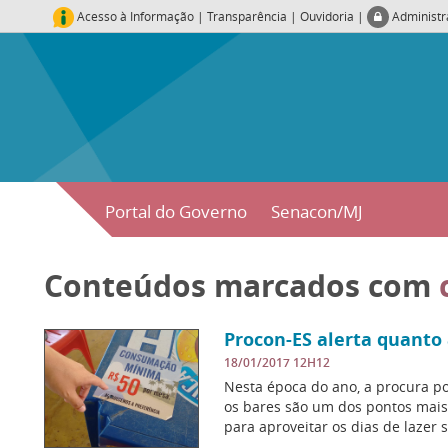
Acesso à Informação
|
Transparência
|
Ouvidoria
|
Administ
Portal do Governo
Senacon/MJ
Conteúdos marcados com
Procon-ES alerta quanto
18/01/2017 12H12
Nesta época do ano, a procura po
os bares são um dos pontos mais
para aproveitar os dias de lazer