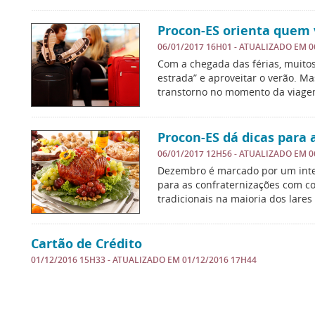
Procon-ES orienta quem v
06/01/2017 16H01
- ATUALIZADO EM
0
Com a chegada das férias, muito
estrada” e aproveitar o verão. M
transtorno no momento da viage
Procon-ES dá dicas para 
06/01/2017 12H56
- ATUALIZADO EM
0
Dezembro é marcado por um inten
para as confraternizações com co
tradicionais na maioria dos lare
Cartão de Crédito
01/12/2016 15H33
- ATUALIZADO EM
01/12/2016 17H44