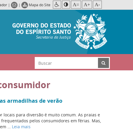
A=
A+
A-
rador
|
|
Mapa do Site
Secretaria da Justiça
consumidor
 as armadilhas de verão
r locais para diversão é muito comum. As praias e
 frequentados pelos consumidores em férias. Mas,
 sem …
Leia mais